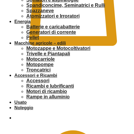
Spandiconcime, Seminatrici e Rulli
Spazzaneve
Atomizzatori e Irroratori
Energia
Batterie e caricabatterie
Generatori di corrente
Pellet
Macchine agricole – edili
Motozappe e Motocoltivatori
Trivelle e Piantapali
Motocarriole
0
Motopompe
Troncatrici
Accessori e Ricambi
Accessori
Ricambi e lubrificanti
Motori di ricambio
Rampe in alluminio
Usato
Noleggio
0,00
€