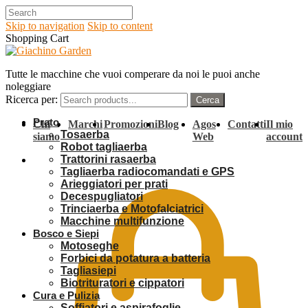
Skip to navigation
Skip to content
Shopping Cart
Tutte le macchine che vuoi comperare da noi le puoi anche
noleggiare
Ricerca per:
Prato
Chi
Marchi
Promozioni
Blog
Agos
Contatti
Il mio
Tosaerba
siamo
Web
account
Robot tagliaerba
Trattorini rasaerba
0,00
€
Tagliaerba radiocomandati e GPS
Arieggiatori per prati
Decespugliatori
Trinciaerba e Motofalciatrici
Macchine multifunzione
Bosco e Siepi
Motoseghe
Forbici da potatura a batteria
Tagliasiepi
Biotrituratori e cippatori
Cura e Pulizia
Soffiatori e aspirafoglie