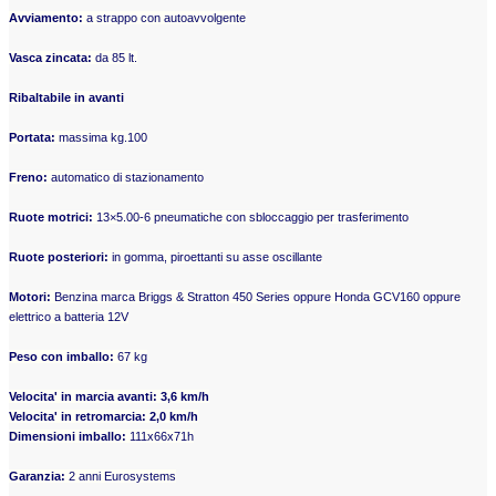
Avviamento:
a strappo con autoavvolgente
Vasca zincata:
da 85 lt.
Ribaltabile in avanti
Portata:
massima kg.100
Freno:
automatico di stazionamento
Ruote motrici:
13×5.00-6 pneumatiche con sbloccaggio per trasferimento
Ruote posteriori:
in gomma, piroettanti su asse oscillante
Motori:
Benzina marca Briggs & Stratton 450 Series oppure Honda GCV160 oppure
elettrico a batteria 12V
Peso con imballo:
67 kg
Velocita' in marcia avanti: 3,6 km/h
Velocita' in retromarcia: 2,0 km/h
Dimensioni imballo:
111x66x71h
Garanzia:
2 anni Eurosystems