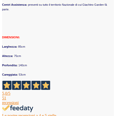
Centri Assistenza:
presenti su tutto il territorio Nazionale di cui Giachino Garden fà
parte.
DIMENSIONI:
Larghezza:
85cm
Altezza:
75cm
Profondita:
140cm
Careggiata:
53cm
5,0
/5
51
recensioni
Le nostre recensioni a 4 e 5 stelle.