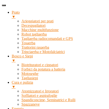
Prato
▼
Arieggiatori per prati
Decespugliatori
Macchine multifunzione
Robot tagliaerba
Tagliaerba radiocomandati e GPS
Tosaerba
Trattorini rasaerba
Trinciaerba e Motofalciatrici
Bosco e Siepi
▼
Biotrituratori e cippatori
Forbici da potatura a batteria
Motoseghe
Tagliasiepi
Cura e pulizia
▼
Atomizzatori e Irroratori
Soffiatori e aspirafoglie
Spandiconcime, Seminatrici e Rulli
Spazzaneve
Energia